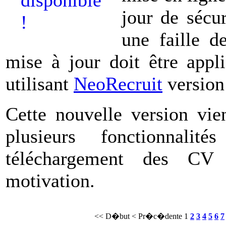
jour de sécur
une faille d
mise à jour doit être appli
utilisant
NeoRecruit
version 
Cette nouvelle version vie
plusieurs fonctionnalit
téléchargement des CV 
motivation.
<< D�but
< Pr�c�dente
1
2
3
4
5
6
7