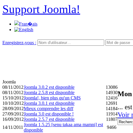
Support Joomla!
Enregistrez-vous :
Joomla
08/11/2012
Joomla 3.0.2 est disponible
13086
Mon 
08/11/2012
Joomla 2.5.8 est disponible
14930
15/10/2012
Joomla!, bien plus qu'un CMS
12416
10/10/2012
Joomla 3.0.1 est disponible
12691
... es
28/09/2012
Mieux comprendre les diff
14184
Voir 
27/09/2012
Joomla 3.0 est disponible !
11914
16/09/2012
Joomla 2.5.7 est disponible
11807
Joomla 1.5.25 [senu takaa ama mamni] est
14/11/2011
9466
disponible