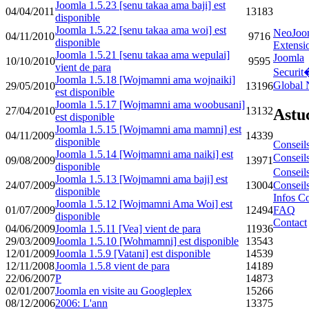
Joomla 1.5.23 [senu takaa ama baji] est
04/04/2011
13183
disponible
Joomla 1.5.22 [senu takaa ama woi] est
NeoJoo
04/11/2010
9716
disponible
Extensi
Joomla 1.5.21 [senu takaa ama wepulai]
Joomla
10/10/2010
9595
vient de para
Securi
Joomla 1.5.18 [Wojmamni ama wojnaiki]
Global
29/05/2010
13196
est disponible
Joomla 1.5.17 [Wojmamni ama woobusani]
Astuc
27/04/2010
13132
est disponible
Joomla 1.5.15 [Wojmamni ama mamni] est
04/11/2009
14339
disponible
Consei
Joomla 1.5.14 [Wojmamni ama naiki] est
Conseil
09/08/2009
13971
disponible
Consei
Joomla 1.5.13 [Wojmamni ama baji] est
24/07/2009
13004
Conseil
disponible
Infos C
Joomla 1.5.12 [Wojmamni Ama Woi] est
01/07/2009
12494
FAQ
disponible
Contact
04/06/2009
Joomla 1.5.11 [Vea] vient de para
11936
29/03/2009
Joomla 1.5.10 [Wohmamni] est disponible
13543
12/01/2009
Joomla 1.5.9 [Vatani] est disponible
14539
12/11/2008
Joomla 1.5.8 vient de para
14189
22/06/2007
P
14873
02/01/2007
Joomla en visite au Googleplex
15266
08/12/2006
2006: L'ann
13375