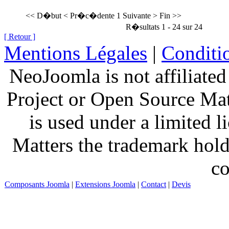
<< D�but
< Pr�c�dente
1
Suivante >
Fin >>
R�sultats 1 - 24 sur 24
[ Retour ]
Mentions Légales
|
Conditio
NeoJoomla is not affiliate
Project or Open Source Ma
is used under a limited 
Matters the trademark hold
co
Composants Joomla
|
Extensions Joomla
|
Contact
|
Devis