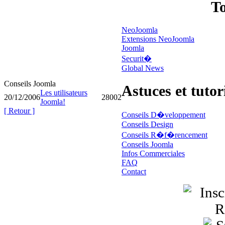
To
NeoJoomla
Extensions NeoJoomla
Joomla
Securit�
Global News
Conseils Joomla
Astuces et tutor
Les utilisateurs
20/12/2006
28002
Joomla!
[ Retour ]
Conseils D�veloppement
Conseils Design
Conseils R�f�rencement
Conseils Joomla
Infos Commerciales
FAQ
Contact