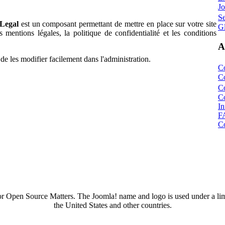
J
S
Legal
est un composant permettant de mettre en place sur votre site
G
s mentions légales, la politique de confidentialité et les conditions
A
e les modifier facilement dans l'administration.
C
Co
C
Co
In
F
Co
 or Open Source Matters. The Joomla! name and logo is used under a li
the United States and other countries.