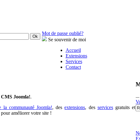
Mot de passe oublié?
Se souvenir de moi
Accueil
Extensions
Services
Contact
M
..
au CMS Joomla!
.
Vo
de la communauté Joomla!
, des
extensions
, des
services
gratuits et
pour améliorer votre site !
N
E