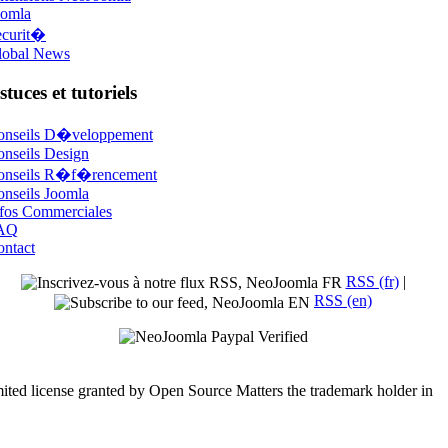
oomla
ecurit�
lobal News
stuces et tutoriels
onseils D�veloppement
nseils Design
onseils R�f�rencement
nseils Joomla
fos Commerciales
AQ
ntact
RSS (fr)
|
RSS (en)
mited license granted by Open Source Matters the trademark holder in