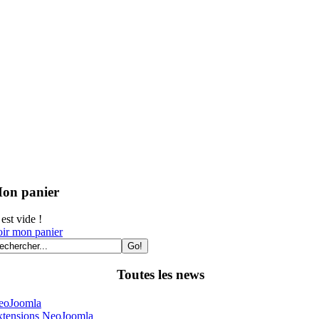
on panier
. est vide !
ir mon panier
Toutes les news
eoJoomla
xtensions NeoJoomla