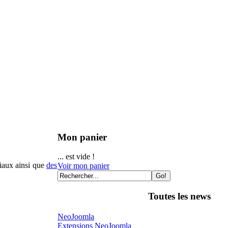
Mon panier
... est vide !
iaux ainsi que
des
Voir mon panier
Toutes les news
NeoJoomla
Extensions NeoJoomla