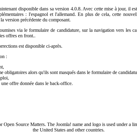
intenant disponible dans sa version 4.0.8. Avec cette mise à jour, il es
lémentaires : l'espagnol et l'allemand. En plus de cela, cette nouvell
 la version précédente du composant.
oumises via le formulaire de candidature, sur la navigation vers les c
es offres en front..
orrections est disponible ci-après.
on :
t,
obligatoires alors qu'ils sont masqués dans le formulaire de candidatu
ploi,
c une offre donnée dans le back-office.
 or Open Source Matters. The Joomla! name and logo is used under a li
the United States and other countries.