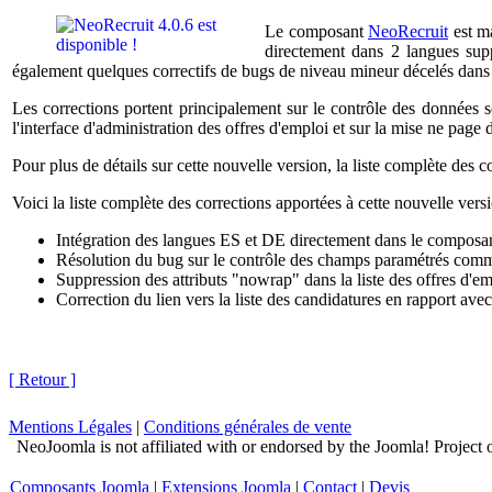
Le composant
NeoRecruit
est ma
directement dans 2 langues supp
également quelques correctifs de bugs de niveau mineur décelés dans
Les corrections portent principalement sur le contrôle des données s
l'interface d'administration des offres d'emploi et sur la mise ne page d
Pour plus de détails sur cette nouvelle version, la liste complète des c
Voici la liste complète des corrections apportées à cette nouvelle versi
Intégration des langues ES et DE directement dans le composan
Résolution du bug sur le contrôle des champs paramétrés comme 
Suppression des attributs "nowrap" dans la liste des offres d'em
Correction du lien vers la liste des candidatures en rapport ave
[ Retour ]
Mentions Légales
|
Conditions générales de vente
NeoJoomla is not affiliated with or endorsed by the Joomla! Project
Composants Joomla
|
Extensions Joomla
|
Contact
|
Devis