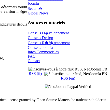
Joomla
t désormais fourni
Securit�
e version intègre
Global News
Astuces et tutoriels
andidatures depuis
Conseils D�veloppement
Conseils Design
Conseils R�f�rencement
Conseils Joomla
Infos Commerciales
FAQ
re,
Contact
RSS (fr)
|
RSS (en)
mited license granted by Open Source Matters the trademark holder in