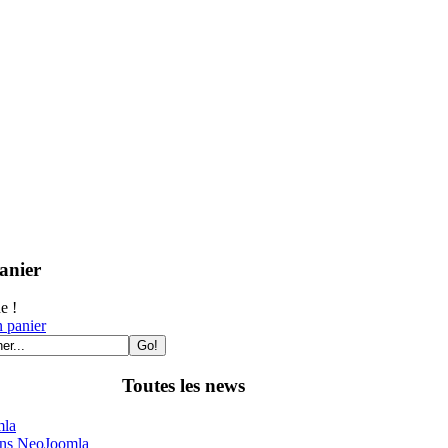
anier
de !
 panier
Toutes les news
la
ons NeoJoomla