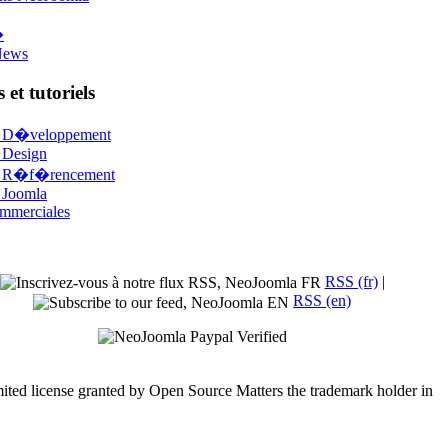
�
News
 et tutoriels
s D�veloppement
 Design
s R�f�rencement
 Joomla
mmerciales
RSS (fr)
|
RSS (en)
mited license granted by Open Source Matters the trademark holder in