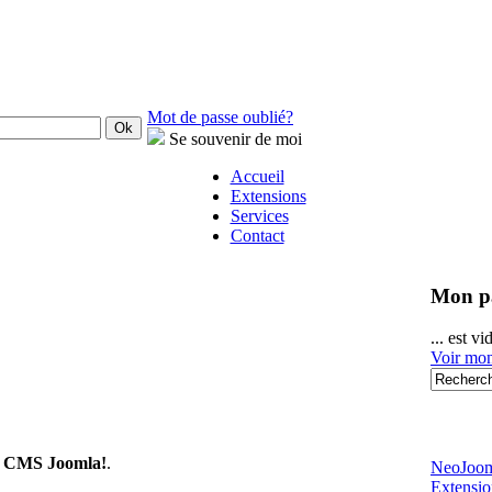
Mot de passe oublié?
Se souvenir de moi
Accueil
Extensions
Services
Contact
Mon p
... est vi
Voir mon
au CMS Joomla!
.
NeoJoom
Extensi