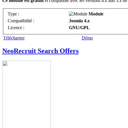
Ce module est gratuit
et compatible avec les versions 4.x and 3.x de
Type :
Module
Compatibilité :
Joomla 4.x
Licence :
GNU/GPL
Télécharger
Démo
NeoRecruit Search Offers