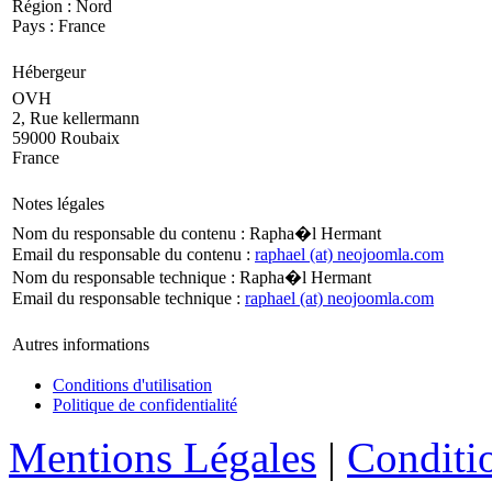
Région : Nord
Pays : France
Hébergeur
OVH
2, Rue kellermann
59000 Roubaix
France
Notes légales
Nom du responsable du contenu : Rapha�l Hermant
Email du responsable du contenu :
raphael (at) neojoomla.com
Nom du responsable technique : Rapha�l Hermant
Email du responsable technique :
raphael (at) neojoomla.com
Autres informations
Conditions d'utilisation
Politique de confidentialité
Mentions Légales
|
Conditio