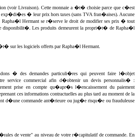
tion (voir Livraison). Cette monnaie a �t� choisie parce que c�est
ront exp�di�es � leur prix hors taxes (sans TVA fran�aises). Aucune
 Rapha�l Hermant se r�serve le droit de modifier ses prix � tout
de disponibilit�. Les produits demeurent la propri�t� de Rapha�l
i�t� sur les logiciels offerts par Rapha�l Hermant.
ns � des demandes particuli�res qui peuvent faire l�objet
e service commercial afin d�obtenir un devis personnalis� :
ement prise en compte qu�apr�s l�encaissement du paiement
renant ces informations contractuelles au plus tard au moment de la
paiement d�une commande ant�rieure ou jug�e risqu�e ou frauduleuse
n�rales de vente" au niveau de votre r�capitulatif de commande. En