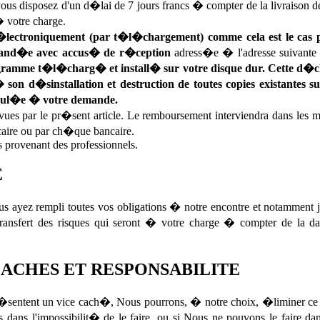
 disposez d'un d�lai de 7 jours francs � compter de la livraison de 
� votre charge.
 �lectroniquement (par t�l�chargement) comme cela est le cas pou
ommand�e avec accus� de r�ception
adress�e � l'adresse suivant
gramme t�l�charg� et install� sur votre disque dur. Cette d�clar
son d�sinstallation et destruction de toutes copies existantes su
nul�e � votre demande.
s par le pr�sent article. Le remboursement interviendra dans les m
caire ou par ch�que bancaire.
 provenant des professionnels.
E
s ayez rempli toutes vos obligations � notre encontre et notamment
ransfert des risques qui seront � votre charge � compter de la 
 CACHES ET RESPONSABILITE
entent un vice cach�, Nous pourrons, � notre choix, �liminer ce vi
 dans l'impossibilit� de le faire, ou si Nous ne pouvons le faire 