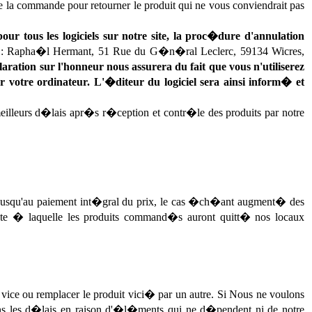
la commande pour retourner le produit qui ne vous conviendrait pas
r tous les logiciels sur notre site, la proc�dure d'annulation
e : Rapha�l Hermant, 51 Rue du G�n�ral Leclerc, 59134 Wicres,
ation sur l'honneur nous assurera du fait que vous n'utiliserez
r votre ordinateur. L'�diteur du logiciel sera ainsi inform� et
eilleurs d�lais apr�s r�ception et contr�le des produits par notre
 jusqu'au paiement int�gral du prix, le cas �ch�ant augment� des
date � laquelle les produits command�s auront quitt� nos locaux
ce ou remplacer le produit vici� par un autre. Si Nous ne voulons
dans les d�lais en raison d'�l�ments qui ne d�pendent ni de notre