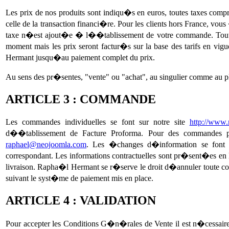
Les prix de nos produits sont indiqu�s en euros, toutes taxes com
celle de la transaction financi�re. Pour les clients hors France, 
taxe n�est ajout�e � l��tablissement de votre commande. Toutes 
moment mais les prix seront factur�s sur la base des tarifs en 
Hermant jusqu�au paiement complet du prix.
Au sens des pr�sentes, "vente" ou "achat", au singulier comme au pl
ARTICLE 3 : COMMANDE
Les commandes individuelles se font sur notre site
http://www
d��tablissement de Facture Proforma. Pour des commandes pl
raphael@neojoomla.com
. Les �changes d�information se font
correspondant. Les informations contractuelles sont pr�sent�es en 
livraison. Rapha�l Hermant se r�serve le droit d�annuler toute co
suivant le syst�me de paiement mis en place.
ARTICLE 4 : VALIDATION
Pour accepter les Conditions G�n�rales de Vente il est n�cessaire