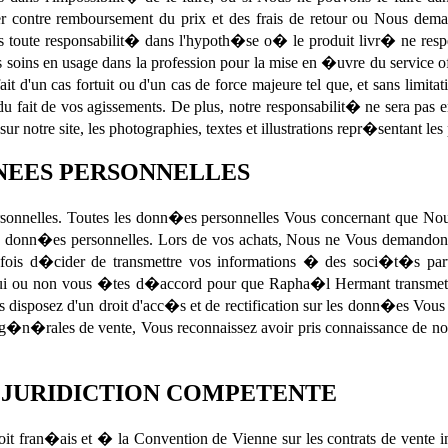
er contre remboursement du prix et des frais de retour ou Nous de
ute responsabilit� dans l'hypoth�se o� le produit livr� ne respecte
 soins en usage dans la profession pour la mise en �uvre du service 
 d'un cas fortuit ou d'un cas de force majeure tel que, et sans limita
u fait de vos agissements. De plus, notre responsabilit� ne sera pas
ur notre site, les photographies, textes et illustrations repr�sentant les
NNEES PERSONNELLES
lles. Toutes les donn�es personnelles Vous concernant que Nous avo
s donn�es personnelles. Lors de vos achats, Nous ne Vous demandons 
efois d�cider de transmettre vos informations � des soci�t�s part
ui ou non vous �tes d�accord pour que Rapha�l Hermant transmette
us disposez d'un droit d'acc�s et de rectification sur les donn�es Vous
�n�rales de vente, Vous reconnaissez avoir pris connaissance de not
T JURIDICTION COMPETENTE
 fran�ais et � la Convention de Vienne sur les contrats de vente int