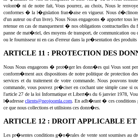
volont� ni de notre fait, Vous pourrez, au choix, Nous le renvoy
conformes � la l�gislation fran�aise en vigueur. Nous d�clinons to
d'un auteur ou d'un livre). Nous Nous engageons � apporter tous les
retenue en cas de manquement � nos obligations contractuelles du fait
panne de mat�riel, des moyens de transport, de communication ou d
ou le fournisseur ni en cas d'erreur dans la pr�sentation des produits s
ARTICLE 11 : PROTECTION DES DO
Nous Nous engageons � prot�ger les donn�es qui Vous sont personne
conform�ment aux dispositions de notre politique de protection de
services et du traitement de votre commande. Nous pouvons tout
commande, vous pouvez pr�ciser en cochant une simple case si o
l'article 27 de la loi Informatique et Libert�s du 6 janvier 1978, Vo
l�adresse
clients@neojoomla.com
. En adh�rant � ces conditions g
ce que nous collections et utilisions ces donn�es.
ARTICLE 12 : DROIT APPLICABLE E
Les pr�sentes conditions g�n�rales de vente sont soumises au droit