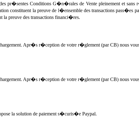
 des pr�sentes Conditions G�n�rales de Vente pleinement et sans r�
ion constituent la preuve de l�ensemble des transactions pass�es pa
la preuve des transactions financi�res.
l�chargement. Apr�s r�ception de votre r�glement (par CB) nous vous
l�chargement. Apr�s r�ception de votre r�glement (par CB) nous vous
ropose la solution de paiement s�curis�e Paypal.