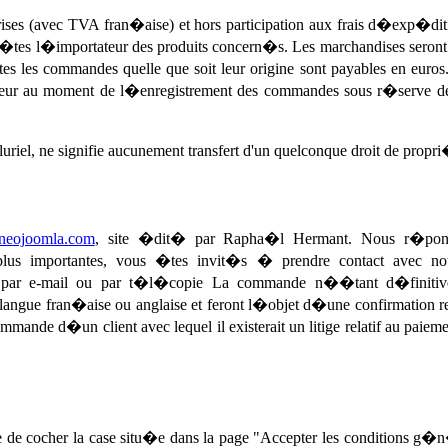
prises (avec TVA fran�aise) et hors participation aux frais d�exp�di
vous �tes l�importateur des produits concern�s. Les marchandises se
les commandes quelle que soit leur origine sont payables en euros.
vigueur au moment de l�enregistrement des commandes sous r�serve 
uriel, ne signifie aucunement transfert d'un quelconque droit de propr
.neojoomla.com
, site �dit� par Rapha�l Hermant. Nous r�pondo
us importantes, vous �tes invit�s � prendre contact avec notr
 par e-mail ou par t�l�copie La commande n��tant d�finitiv
langue fran�aise ou anglaise et feront l�objet d�une confirmation rep
mmande d�un client avec lequel il existerait un litige relatif au 
 de cocher la case situ�e dans la page "Accepter les conditions g�