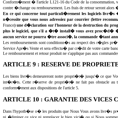
Conform�ment � l'article L121-16 du Code de la consommation, vous
contre �change ou remboursement. Les frais de retour seront alors 
En ce qui concerne tout particuli�rement les logiciels livr�s
n�cessite que vous nous adressiez par courrier (lettre rec
France
) une d�claration sur l'honneur de la destruction du pro
plus le logiciel, que s'il a �t� install� vous avez proc�d� � 
aucun service ne pourra �tre associ�, la commande �tant an
Les remboursements sont conditionn�s au respect des r�gles pr�vue
Service Apr�s Vente et sera effectu� par cr�dit de votre carte ban
Le remboursement et retour produit ne s'applique pas aux commandes
ARTICLE 9 : RESERVE DE PROPRIET
Les biens livr�s demeureront notre propri�t� jusqu'� ce que Vou
int�r�ts. Cette r�serve de propri�t� ne fait pas obstacle au t
conform�ment aux dispositions de l'article 5.
ARTICLE 10 : GARANTIE DES VICES
Dans l'hypoth�se o� les produits que Nous Vous avons livr�s pr�s
ni �liminer ce vice ni remplacer le bien vici� ou si Nous sommes