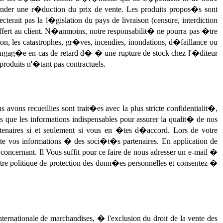
mander une r�duction du prix de vente. Les produits propos�s sont
rait pas la l�gislation du pays de livraison (censure, interdiction
offert au client. N�anmoins, notre responsabilit� ne pourra pas �tre
tion, les catastrophes, gr�ves, incendies, inondations, d�faillance ou
 engag�e en cas de retard d� � une rupture de stock chez l'�diteur
 produits n'�tant pas contractuels.
ns recueillies sont trait�es avec la plus stricte confidentialit�,
que les informations indispensables pour assurer la qualit� de nos
enaires si et seulement si vous en �tes d�accord. Lors de votre
 vos informations � des soci�t�s partenaires. En application de
 concernant. Il Vous suffit pour ce faire de nous adresser un e-mail �
re politique de protection des donn�es personnelles et consentez �
ernationale de marchandises, � l'exclusion du droit de la vente des