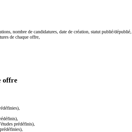
ions, nombre de candidatures, date de création, statut publié/dépublié,
ures de chaque offre,
 offre
rédéfinies),
rédéfinis),
'études prédéfinis),
prédéfinies),