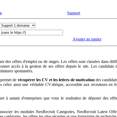
n
Support
Ajouter au panier
er des offres d'emploi ou de stages. Les offres sont classées dans diffé
nner accès à la gestion de ses offres depuis le site. Les candidats 
didatures spontanées.
l permet de
récupérer les CV et les lettres de motivation
des candidats
 créez ainsi une véritable CV-thèque, accessible aux recruteurs en fr
r à autant d'entreprises que vous le souhaitez de déposer des offre
associer les modules NeoRecruit Categories, NeoRecruit Latest Offe
s catégories, les offres les plus récentes et une formulaire de recherche