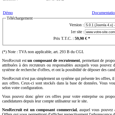
Démo
Documentatio
Téléchargement
Version :
1er site :
Prix T.T.C. :
59,90 € *
(*) Note : TVA non applicable, art. 293 B du CGI.
NeoRecruit est
un composant de recrutement
, permettant de propos
attribuées à des recruteurs ou responsables auxquels vous pouvez do
système de recherche d'offres, et ont la possibilité de déposer des can
NeoRecruit n'est pas simplement un système qui présente les offres, i
aux offres. Ceux-ci sont stockés dans la base de données. Vous vous
selon votre configuration.
Vous pouvez donc gérer ces offres pour votre entreprise ou propose
candidatures depuis leur compte utilisateur sur le site.
NeoRecruit est un composant commercial
, auquel vous pouvez 
Offers qui vous permettront d'afficher respectivement l'arborescence de