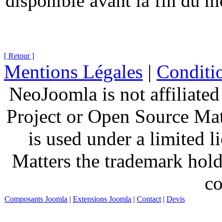
disponible avant la fin du m
[ Retour ]
Mentions Légales
|
Conditio
NeoJoomla is not affiliate
Project or Open Source Ma
is used under a limited 
Matters the trademark hold
co
Composants Joomla
|
Extensions Joomla
|
Contact
|
Devis