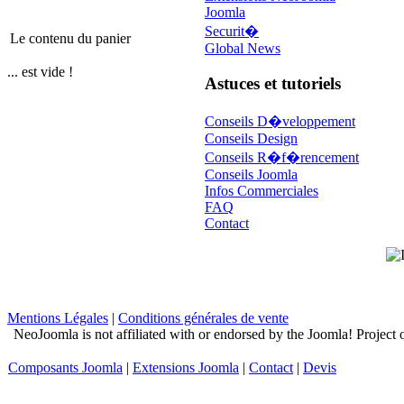
Joomla
Securit�
Le contenu du panier
Global News
... est vide !
Astuces et tutoriels
Conseils D�veloppement
Conseils Design
Conseils R�f�rencement
Conseils Joomla
Infos Commerciales
FAQ
Contact
Mentions Légales
|
Conditions générales de vente
NeoJoomla is not affiliated with or endorsed by the Joomla! Project
Composants Joomla
|
Extensions Joomla
|
Contact
|
Devis